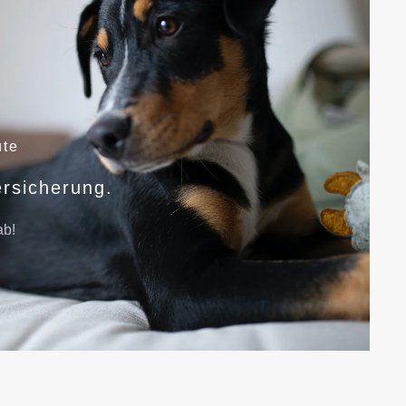
ute
rsicherung.
ab!