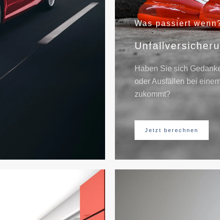
Was passiert wenn
Unfallversicher
Haben Sie sich Gedank
oder Ausfällen bei einem
zukommt?
Jetzt berechnen