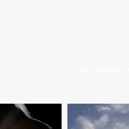
Hier gibt es den ri
Wohngebäudeve
Preis und Leistung...