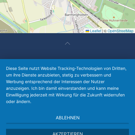
Leaflet
|
©
OpenStreetMap
Diese Seite nutzt Website Tracking-Technologien von Dritten,
um ihre Dienste anzubieten, stetig zu verbessern und
Werbung entsprechend der Interessen der Nutzer
anzuzeigen. Ich bin damit einverstanden und kann meine
Einwilligung jederzeit mit Wirkung für die Zukunft widerrufen
oder ändern.
ABLEHNEN
AKZEPTIEREN