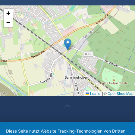
+
−
Leaflet
|
©
OpenStreetMap
Diese Seite nutzt Website Tracking-Technologien von Dritten,